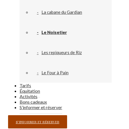
La cabane du Gardian
Le Noisetier
Les repiqueurs de Riz
Le Four à Pain
Tarifs
Équitation
Activités
Bons cadeaux
S’informer et réserver
S'INFORMER ET RÉSERVER