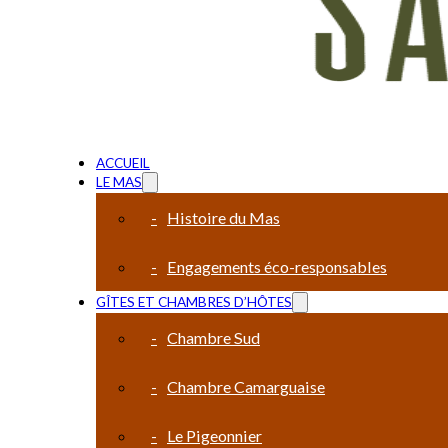
ACCUEIL
LE MAS
Histoire du Mas
Engagements éco-responsables
GÎTES ET CHAMBRES D’HÔTES
Chambre Sud
Chambre Camarguaise
Le Pigeonnier