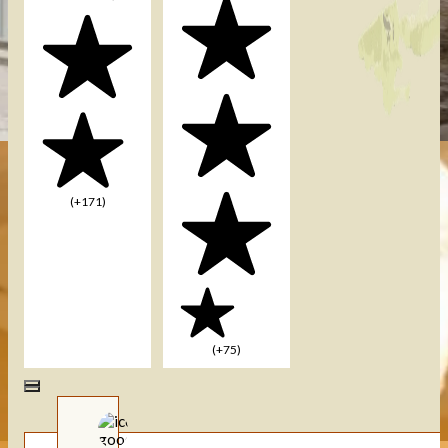
(+171)
(+75)