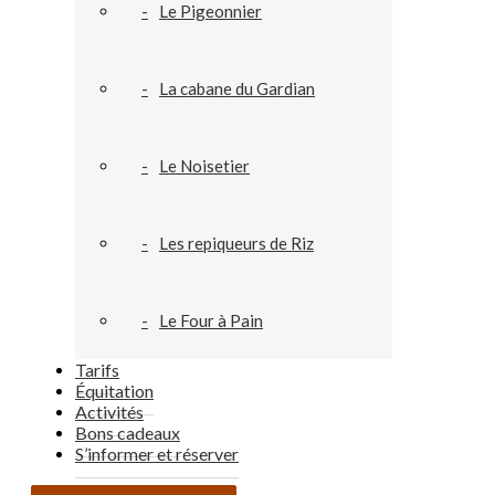
Le Pigeonnier
La cabane du Gardian
Le Noisetier
Les repiqueurs de Riz
Le Four à Pain
Tarifs
Équitation
Activités
Bons cadeaux
S’informer et réserver