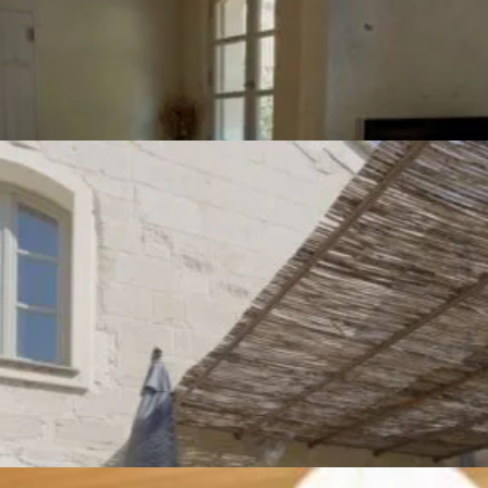
Chambre d'hôte en Camargue :
Chambre Camarguaise -
Description
Notre chambre spacieuse de 35 m² se situe au premier étage du
Mas, maison de Monique et Pierre.
Elle peut accueillir un couple, plus une troisième personne sur un
lit simple. Il est possible d’ajouter un lit d’appoint.
La chambre dispose d’une télé, de sa salle d’eau et de toilettes
privés.
Les draps, serviettes de toilettes, et le petit déjeuner sont inclus
dans la prestation chambre d’hôtes.
A votre disposition également, la cuisine équipée, le salon avec
TV et la terrasse extérieure.