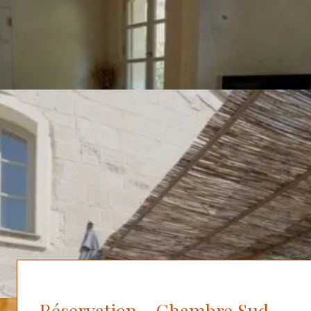
Chambre d'hôte en Camargue :
Chambre Sud - Description
Notre chambre spacieuse de 35 m² se situe au premier étage du
Mas, maison de Monique et Pierre, et dispose d’une deuxième
chambre en suite pour 2 personnes. Idéal pour les familles !
La chambre dispose d’une télé, de sa salle d’eau et toilettes
privés. Les draps, serviettes de toilettes, et le petit déjeuner son
inclus dans la prestation chambre d’hôtes.
A votre disposition également, la cuisine équipée, le salon avec
TV et la terrasse extérieure.
Réservation - Chambre Sud