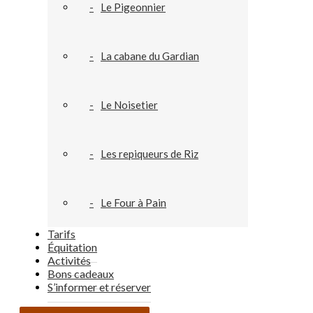
Le Pigeonnier
La cabane du Gardian
Le Noisetier
Les repiqueurs de Riz
Le Four à Pain
Tarifs
Équitation
Activités
Bons cadeaux
S’informer et réserver