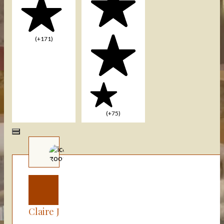
(+171)
(+75)
Claire J